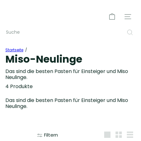
Direkt
zum
Pause
S
Inhalt
Diashow
c
Seitenn
h
w
Suche
a
r
z
Startseite
w
Miso-Neulinge
a
l
Das sind die besten Pasten für Einsteiger und Miso
d
Neulinge.
-
M
4 Produkte
I
S
Das sind die besten Pasten für Einsteiger und Miso
O
Neulinge.
Filtern
groß
Klein
Liste